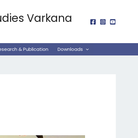
udies Varkana
esearch & Publication
Downloads