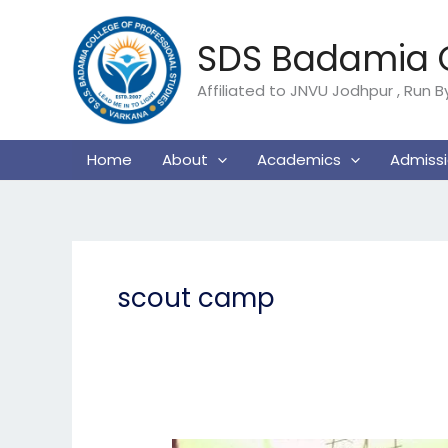
Skip
to
SDS Badamia C
content
Affiliated to JNVU Jodhpur , Run 
Home
About
Academics
Admiss
scout camp