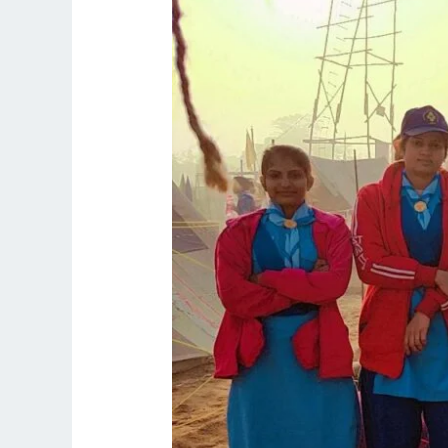
राज्य
स्तरीय
रोवर
मुट
और
रेंजर
मीट
प्रतियोगिता
में
भाग
लेकर
दल
वापस
आया