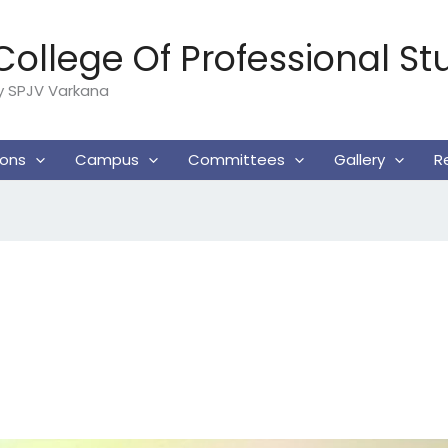
ollege Of Professional St
By SPJV Varkana
ions
Campus
Committees
Gallery
R