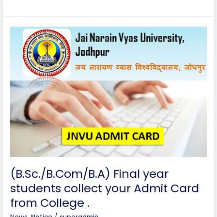
(B.Sc./B.Com/B.A)
Final
year
students
collect
your
Admit
Card
from
College
.
(B.Sc./B.Com/B.A) Final year
students collect your Admit Card
from College .