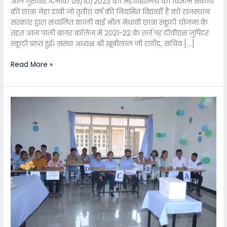
आज गुरुवार दिनांक 05/10/2023 को महाविद्यालय की विज्ञान संकाय
की छात्रा नेहा डाबी जो तृतीय वर्ष की नियमित विद्यार्थी है को राजस्थान
सरकार द्वारा संचालित काली बाई भील मेधावी छात्रा स्कूटी योजना के
तहत आज पाली बांगर कॉलेज में 2021-22 के तर्ज पर टीवीएस जुपिटर
स्कूटी प्राप्त हुई। संस्था अध्यक्ष श्री खूबीलाल जी राठौड़, सचिव […]
Read More »
एस.डी.एस.
बदामिया
कॉलेज
में
विश्व
ओजोन
दिवस
का
आयोजन