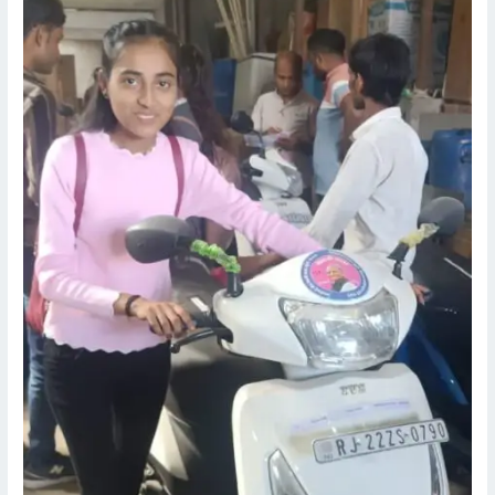
नेहा
डाबी
को
मिली
स्कूटी