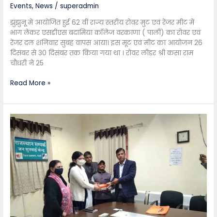
Events
,
News
/
superadmin
झुंझुनू में आयोजित हुई 62 वीं राज्य स्तरीय रोवर मुट एवं रेंजर मीट में
भाग लेकर एसडीएस बदामिया कॉलेज वरकाणा ( पाली) का रोवर एवं
रेंजर दल शनिवार सुबह वापस आया। इस मूट एवं मीट का आयोजन 26
दिसंबर से 30 दिसंबर तक किया गया था । रोवर लीडर श्री कसा राम
चौधरी ने 25
Read More »
छात्र
ललित
बॉस
को
जिला
स्तर
पर
पुरस्कृत
किया
गया