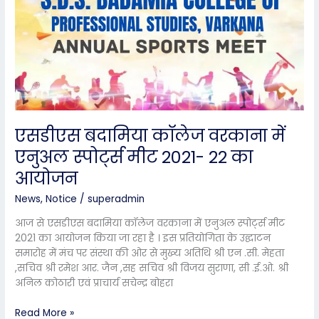
कॉलेज
वरकाना
में
एनुअल
स्पोर्ट्स
मीट
2021-
22
का
एसडीएस बदामिया कॉलेज वरकाना में
आयोजन
एनुअल स्पोर्ट्स मीट 2021- 22 का
आयोजन
News
,
Notice
/
superadmin
आज से एसडीएस बदामिया कॉलेज वरकाना में एनुअल स्पोर्ट्स मीट
2021 का आयोजन किया जा रहा है । इस प्रतियोगिता के उद्घाटन
समारोह में मंच पर संस्था की ओर से मुख्य अतिथि श्री एन .सी. मेहता
,सचिव श्री रमेश आर. जैन ,सह सचिव श्री विजय सुराणा, सी .ई.ओ. श्री
अनिल कोठारी एवं प्राचार्य सचेन्द्र बोहरा
Read More »