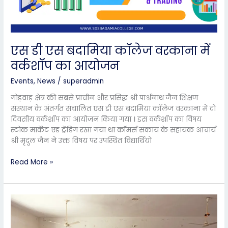
वरकाना
में
वर्कशॉप
का
एस डी एस बदामिया कॉलेज वरकाना में
आयोजन
वर्कशॉप का आयोजन
Events
,
News
/
superadmin
गोड़वाड़ क्षेत्र की सबसे प्राचीन और प्रसिद्ध श्री पार्श्वनाथ जैन शिक्षण
संस्थान के अंतर्गत संचालित एस डी एस बदामिया कॉलेज वरकाना में दो
दिवसीय वर्कशॉप का आयोजन किया गया । इस वर्कशॉप का विषय
स्टोक मार्केट एंड ट्रेंडिग रखा गया था कॉमर्स संकाय के सहायक आचार्य
श्री मृदुल जैन ने उक्त विषय पर उपस्थित विद्यार्थियों
Read More »
बदामिया
कॉलेज
वरकाना