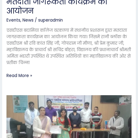
मतदाता जागरूकता कार्यक्रम का
कॉलेज
आयोजन
वरकाणा
में
Events
,
News
/
superadmin
मतदाता
जागरूकता
एसडीएस बदामिया कॉलेज वरकाणा में स्थानीय प्रशासन द्वारा मतदाता
कार्यक्रम
जागरूकता कार्यक्रम का आयोजन किया गया। जिसमें रानी ब्लॉक के
का
एसडीएम श्री रवि कांत सिंह जी, गोपाराम जी मीणा, श्री प्रेम कुमार जी,
आयोजन
महाविद्यालय के प्राचार्य श्री सचिंद्र बोहरा, विद्यालय की प्रधानाचार्य श्रीमती
अमिता भंडारी उपस्थित थे उपस्थित अतिथियों का महाविद्यालय की ओर से
प्रतीक चिन्ना
Read More »
एसडीएस
बदामिया
कॉलेज
वरकाणा
की
छात्रा
ने